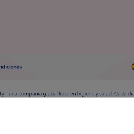
ndiciones
ty - una compañía global líder en higiene y salud. Cada dí
 servicios y soluciones. Nuestro propósito es romper barre
ntes y la sociedad en general. Vendemos en aproximadament
omo otras marcas como Actimove, Cutimed, JOBST, Knix, Le
 Organic y Zewa. En 2024, Essity tuvo ventas de aproxim
 la compañía está ubicada en Estocolmo, Suecia, y Essity