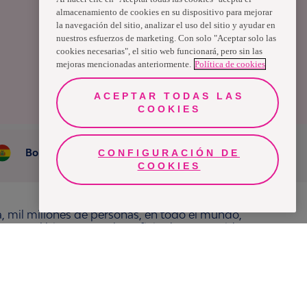
almacenamiento de cookies en su dispositivo para mejorar
la navegación del sitio, analizar el uso del sitio y ayudar en
nuestros esfuerzos de marketing. Con solo "Aceptar solo las
cookies necesarias", el sitio web funcionará, pero sin las
mejoras mencionadas anteriormente.
Política de cookies
ACEPTAR TODAS LAS
COOKIES
Bolivia
CONFIGURACIÓN DE
COOKIES
a, mil millones de personas, en todo el mundo,
ras por el bienestar en beneficio de consumidores,
e 150 países bajo las principales marcas
ukoplast, Libero, Libresse, Lotus, Modibodi,
adamente 13 mil millones de euros y empleó a
 cotiza en Nasdaq Estocolmo. Más información en