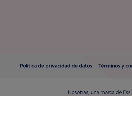
Política de privacidad de datos
Términos y co
Nosotras, una marca de Essi
utilizan nuestros productos,
pacientes, cuidadores, clie
globales TENA y Tork, así c
Nosotras, Saba, Tempo, TOM
36,000 personas. La sede de
www.essity.com
.