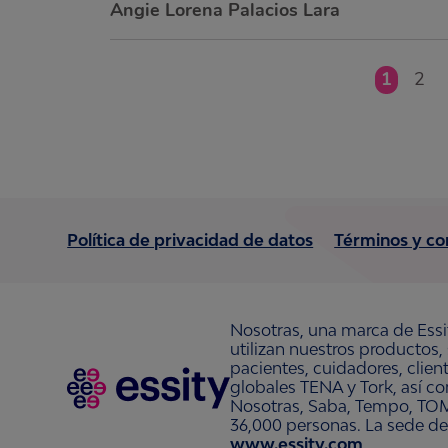
Angie Lorena Palacios Lara
1
2
Política de privacidad de datos
Términos y co
Nosotras, una marca de Essi
utilizan nuestros productos,
pacientes, cuidadores, clie
globales TENA y Tork, así c
Nosotras, Saba, Tempo, TOM
36,000 personas. La sede de
www.essity.com
.