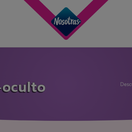
-oculto
Descu