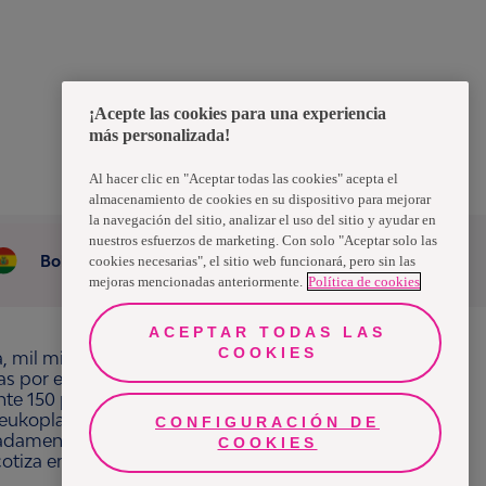
¡Acepte las cookies para una experiencia
más personalizada!
Al hacer clic en "Aceptar todas las cookies" acepta el
almacenamiento de cookies en su dispositivo para mejorar
la navegación del sitio, analizar el uso del sitio y ayudar en
nuestros esfuerzos de marketing. Con solo "Aceptar solo las
Bolivia
cookies necesarias", el sitio web funcionará, pero sin las
mejoras mencionadas anteriormente.
Política de cookies
ACEPTAR TODAS LAS
COOKIES
a, mil millones de personas, en todo el mundo,
ras por el bienestar en beneficio de consumidores,
e 150 países bajo las principales marcas
ukoplast, Libero, Libresse, Lotus, Modibodi,
CONFIGURACIÓN DE
adamente 13 mil millones de euros y empleó a
COOKIES
 cotiza en Nasdaq Estocolmo. Más información en