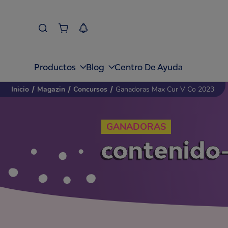
Productos
Blog
Centro De Ayuda
Inicio
/
Magazin
/
Concursos
/
Ganadoras Max Cur V Co 2023
GANADORAS
contenido