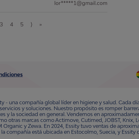
lor*****1@gmail.com
3
4
5
⟩
»
ndiciones
ty - una compañía global líder en higiene y salud. Cada dí
 servicios y soluciones. Nuestro propósito es romper barre
ntes y la sociedad en general. Vendemos en aproximadament
omo otras marcas como Actimove, Cutimed, JOBST, Knix, Le
 Organic y Zewa. En 2024, Essity tuvo ventas de aproxim
 la compañía está ubicada en Estocolmo, Suecia, y Essity