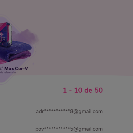
1
-
10
de
50
adr***********8@gmail.com
pov***********5@gmail.com