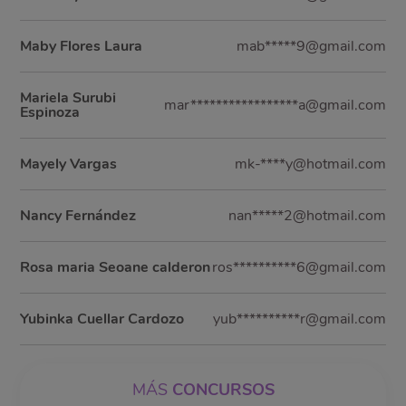
Maby Flores Laura
mab*****9@gmail.com
Mariela Surubi
mar*****************a@gmail.com
Espinoza
Mayely Vargas
mk-****y@hotmail.com
Nancy Fernández
nan*****2@hotmail.com
Rosa maria Seoane calderon
ros**********6@gmail.com
Yubinka Cuellar Cardozo
yub**********r@gmail.com
MÁS
CONCURSOS