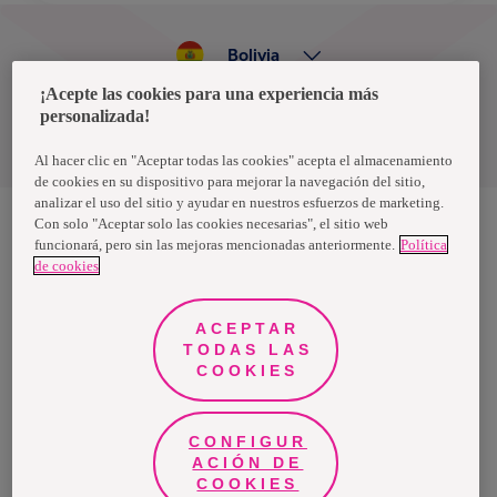
Bolivia
¡Acepte las cookies para una experiencia más
personalizada!
Política de privacidad de datos
Términos y condiciones
Al hacer clic en "Aceptar todas las cookies" acepta el almacenamiento
de cookies en su dispositivo para mejorar la navegación del sitio,
analizar el uso del sitio y ayudar en nuestros esfuerzos de marketing.
Con solo "Aceptar solo las cookies necesarias", el sitio web
funcionará, pero sin las mejoras mencionadas anteriormente.
Política
Nosotras, una marca de Essity - una compañía global líder en
de cookies
higiene y salud. Cada día, mil millones de personas, en todo el
mundo, utilizan nuestros productos, servicios y soluciones. Nuestro
propósito es romper barreras por el bienestar en beneficio de
consumidores, pacientes, cuidadores, clientes y la sociedad en
ACEPTAR
general. Vendemos en aproximadamente 150 países bajo las
TODAS LAS
principales marcas globales TENA y Tork, así como otras marcas
como Actimove, Cutimed, JOBST, Knix, Leukoplast, Libero, Libresse,
COOKIES
Lotus, Modibodi, Nosotras, Saba, Tempo, TOM Organic y Zewa. En
2024, Essity tuvo ventas de aproximadamente 13 mil millones de
euros y empleó a 36,000 personas. La sede de la compañía está
ubicada en Estocolmo, Suecia, y Essity cotiza en Nasdaq Estocolmo.
CONFIGUR
Más información en
www.essity.com
.
ACIÓN DE
COOKIES