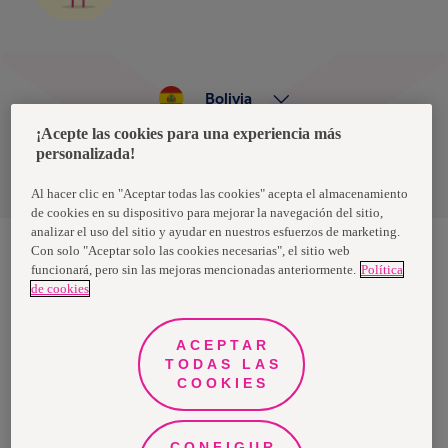
Bolivia
¡Acepte las cookies para una experiencia más
personalizada!
Política de privacidad de datos
Términos y condiciones
Al hacer clic en "Aceptar todas las cookies" acepta el almacenamiento
de cookies en su dispositivo para mejorar la navegación del sitio,
analizar el uso del sitio y ayudar en nuestros esfuerzos de marketing.
Con solo "Aceptar solo las cookies necesarias", el sitio web
funcionará, pero sin las mejoras mencionadas anteriormente.
Política
Nosotras, una marca de Essity - una compañía global líder en
de cookies
higiene y salud. Cada día, mil millones de personas, en todo el
mundo, utilizan nuestros productos, servicios y soluciones. Nuestro
propósito es romper barreras por el bienestar en beneficio de
consumidores, pacientes, cuidadores, clientes y la sociedad en
ACEPTAR
general. Vendemos en aproximadamente 150 países bajo las
TODAS LAS
principales marcas globales TENA y Tork, así como otras marcas
como Actimove, Cutimed, JOBST, Knix, Leukoplast, Libero, Libresse,
COOKIES
Lotus, Modibodi, Nosotras, Saba, Tempo, TOM Organic y Zewa. En
2024, Essity tuvo ventas de aproximadamente 13 mil millones de
euros y empleó a 36,000 personas. La sede de la compañía está
ubicada en Estocolmo, Suecia, y Essity cotiza en Nasdaq Estocolmo.
CONFIGUR