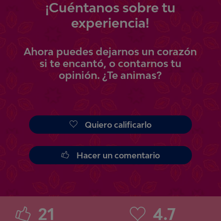
¡
Cuéntanos
sobre tu
experiencia!
Ahora
puedes
dejarnos un corazón
si te encantó, o contarnos tu
opinión.
¿Te animas?
Quiero calificarlo
Hacer un comentario
21
4.7