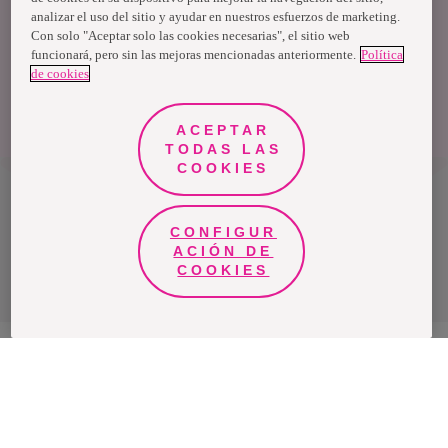
analizar el uso del sitio y ayudar en nuestros esfuerzos de marketing.
Con solo "Aceptar solo las cookies necesarias", el sitio web
funcionará, pero sin las mejoras mencionadas anteriormente.
Política
de cookies
ACEPTAR
TODAS LAS
COOKIES
Bolivia
CONFIGUR
ACIÓN DE
Política de privacidad de datos
COOKIES
Términos y condiciones
Nosotras, una marca de Essity - una compañía global líder en
higiene y salud. Cada día, mil millones de personas, en todo el
mundo, utilizan nuestros productos, servicios y soluciones. Nuestro
propósito es romper barreras por el bienestar en beneficio de
consumidores, pacientes, cuidadores, clientes y la sociedad en