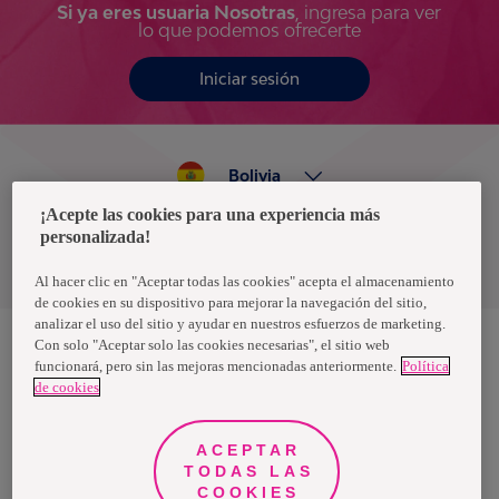
Si ya eres usuaria Nosotras
, ingresa para ver
lo que podemos ofrecerte
Iniciar sesión
Bolivia
¡Acepte las cookies para una experiencia más
personalizada!
Política de privacidad de datos
Términos y condiciones
Al hacer clic en "Aceptar todas las cookies" acepta el almacenamiento
de cookies en su dispositivo para mejorar la navegación del sitio,
analizar el uso del sitio y ayudar en nuestros esfuerzos de marketing.
Con solo "Aceptar solo las cookies necesarias", el sitio web
funcionará, pero sin las mejoras mencionadas anteriormente.
Política
Nosotras, una marca de Essity - una compañía global líder en
de cookies
higiene y salud. Cada día, mil millones de personas, en todo el
mundo, utilizan nuestros productos, servicios y soluciones. Nuestro
propósito es romper barreras por el bienestar en beneficio de
consumidores, pacientes, cuidadores, clientes y la sociedad en
ACEPTAR
general. Vendemos en aproximadamente 150 países bajo las
TODAS LAS
principales marcas globales TENA y Tork, así como otras marcas
como Actimove, Cutimed, JOBST, Knix, Leukoplast, Libero, Libresse,
COOKIES