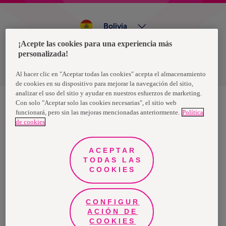
Bolivia
¡Acepte las cookies para una experiencia más
personalizada!
Política de privacidad de datos
Términos y condiciones
Al hacer clic en "Aceptar todas las cookies" acepta el almacenamiento
de cookies en su dispositivo para mejorar la navegación del sitio,
analizar el uso del sitio y ayudar en nuestros esfuerzos de marketing.
Con solo "Aceptar solo las cookies necesarias", el sitio web
funcionará, pero sin las mejoras mencionadas anteriormente.
Política
Nosotras, una marca de Essity - una compañía global líder en
de cookies
higiene y salud. Cada día, mil millones de personas, en todo el
mundo, utilizan nuestros productos, servicios y soluciones. Nuestro
propósito es romper barreras por el bienestar en beneficio de
consumidores, pacientes, cuidadores, clientes y la sociedad en
ACEPTAR
general. Vendemos en aproximadamente 150 países bajo las
TODAS LAS
principales marcas globales TENA y Tork, así como otras marcas
como Actimove, Cutimed, JOBST, Knix, Leukoplast, Libero, Libresse,
COOKIES
Lotus, Modibodi, Nosotras, Saba, Tempo, TOM Organic y Zewa. En
2024, Essity tuvo ventas de aproximadamente 13 mil millones de
euros y empleó a 36,000 personas. La sede de la compañía está
ubicada en Estocolmo, Suecia, y Essity cotiza en Nasdaq Estocolmo.
CONFIGUR
Más información en
www.essity.com
.
ACIÓN DE
COOKIES