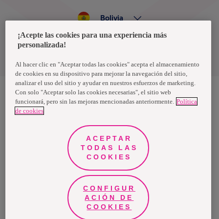
Bolivia
¡Acepte las cookies para una experiencia más
personalizada!
Política de privacidad de datos
Términos y condiciones
Al hacer clic en "Aceptar todas las cookies" acepta el almacenamiento
de cookies en su dispositivo para mejorar la navegación del sitio,
analizar el uso del sitio y ayudar en nuestros esfuerzos de marketing.
Con solo "Aceptar solo las cookies necesarias", el sitio web
funcionará, pero sin las mejoras mencionadas anteriormente.
Política
Nosotras, una marca de Essity - una compañía global líder en
de cookies
higiene y salud. Cada día, mil millones de personas, en todo el
mundo, utilizan nuestros productos, servicios y soluciones. Nuestro
propósito es romper barreras por el bienestar en beneficio de
consumidores, pacientes, cuidadores, clientes y la sociedad en
ACEPTAR
general. Vendemos en aproximadamente 150 países bajo las
TODAS LAS
principales marcas globales TENA y Tork, así como otras marcas
como Actimove, Cutimed, JOBST, Knix, Leukoplast, Libero, Libresse,
COOKIES
Lotus, Modibodi, Nosotras, Saba, Tempo, TOM Organic y Zewa. En
2024, Essity tuvo ventas de aproximadamente 13 mil millones de
euros y empleó a 36,000 personas. La sede de la compañía está
ubicada en Estocolmo, Suecia, y Essity cotiza en Nasdaq Estocolmo.
CONFIGUR
Más información en
www.essity.com
.
ACIÓN DE
COOKIES