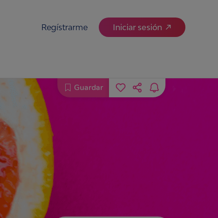
Regístrarme
Iniciar sesión
Guardar