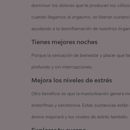
disminuir los dolores que te producen los cólic
cuando llegamos al orgasmo, se liberan sustanc
ayudando a la desinflamación de nuestros órgan
Tienes mejores noches
Porque la sensación de bienestar y placer que t
profundo y sin interrupciones.
Mejora los niveles de estrés
Otro beneficio es que la masturbación genera mu
endorfinas y serotonina. Estas sustancias están r
ánimo mejorará y los niveles de estrés también.