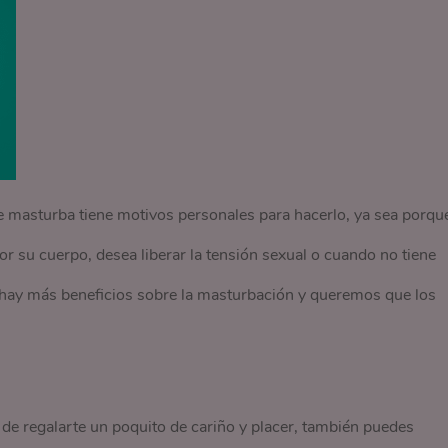
masturba tiene motivos personales para hacerlo, ya sea porqu
or su cuerpo, desea liberar la tensión sexual o cuando no tiene
, hay más beneficios sobre la masturbación y queremos que los
 de regalarte un poquito de cariño y placer, también puedes