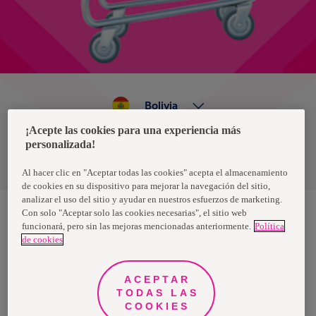
Bolivia
¡Acepte las cookies para una experiencia más
personalizada!
Política de privacidad de datos
Términos y condiciones
Al hacer clic en "Aceptar todas las cookies" acepta el almacenamiento
de cookies en su dispositivo para mejorar la navegación del sitio,
analizar el uso del sitio y ayudar en nuestros esfuerzos de marketing.
Con solo "Aceptar solo las cookies necesarias", el sitio web
funcionará, pero sin las mejoras mencionadas anteriormente.
Política
Nosotras, una marca de Essity - una compañía global líder en
de cookies
higiene y salud. Cada día, mil millones de personas, en todo el
mundo, utilizan nuestros productos, servicios y soluciones. Nuestro
propósito es romper barreras por el bienestar en beneficio de
consumidores, pacientes, cuidadores, clientes y la sociedad en
ACEPTAR
general. Vendemos en aproximadamente 150 países bajo las
TODAS LAS
principales marcas globales TENA y Tork, así como otras marcas
como Actimove, Cutimed, JOBST, Knix, Leukoplast, Libero, Libresse,
COOKIES
Lotus, Modibodi, Nosotras, Saba, Tempo, TOM Organic y Zewa. En