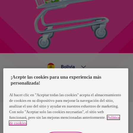
Bolivia
¡Acepte las cookies para una experiencia más
personalizada!
Política de privacidad de datos
Términos y condiciones
Al hacer clic en "Aceptar todas las cookies" acepta el almacenamiento
de cookies en su dispositivo para mejorar la navegación del sitio,
analizar el uso del sitio y ayudar en nuestros esfuerzos de marketing.
Con solo "Aceptar solo las cookies necesarias", el sitio web
funcionará, pero sin las mejoras mencionadas anteriormente.
Política
Nosotras, una marca de Essity - una compañía global líder en
de cookies
higiene y salud. Cada día, mil millones de personas, en todo el
mundo, utilizan nuestros productos, servicios y soluciones. Nuestro