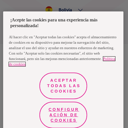
Bolivia
¡Acepte las cookies para una experiencia más
personalizada!
Política de privacidad de datos
Términos y condiciones
Al hacer clic en "Aceptar todas las cookies" acepta el almacenamiento
de cookies en su dispositivo para mejorar la navegación del sitio,
analizar el uso del sitio y ayudar en nuestros esfuerzos de marketing.
Con solo "Aceptar solo las cookies necesarias", el sitio web
funcionará, pero sin las mejoras mencionadas anteriormente.
Política
Nosotras, una marca de Essity - una compañía global líder en
de cookies
higiene y salud. Cada día, mil millones de personas, en todo el
mundo, utilizan nuestros productos, servicios y soluciones. Nuestro
propósito es romper barreras por el bienestar en beneficio de
consumidores, pacientes, cuidadores, clientes y la sociedad en
ACEPTAR
general. Vendemos en aproximadamente 150 países bajo las
TODAS LAS
principales marcas globales TENA y Tork, así como otras marcas
como Actimove, Cutimed, JOBST, Knix, Leukoplast, Libero, Libresse,
COOKIES
Lotus, Modibodi, Nosotras, Saba, Tempo, TOM Organic y Zewa. En
2024, Essity tuvo ventas de aproximadamente 13 mil millones de
euros y empleó a 36,000 personas. La sede de la compañía está
ubicada en Estocolmo, Suecia, y Essity cotiza en Nasdaq Estocolmo.
CONFIGUR
Más información en
www.essity.com
.
ACIÓN DE
COOKIES