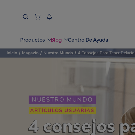
Blog
Productos
Centro De Ayuda
Inicio
/
Magazin
/
Nuestro Mundo
/
4 Consejos Para Tener Relacio
NUESTRO MUNDO
ARTÍCULOS USUARIAS
4 consejos p