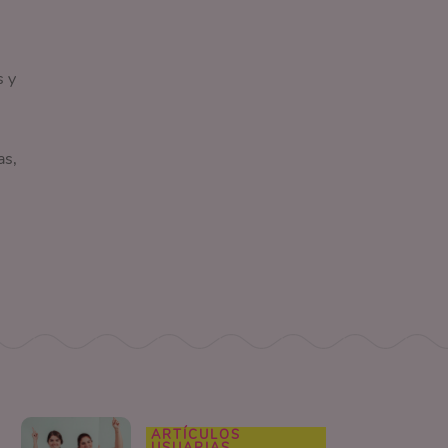
s y
as,
ARTÍCULOS