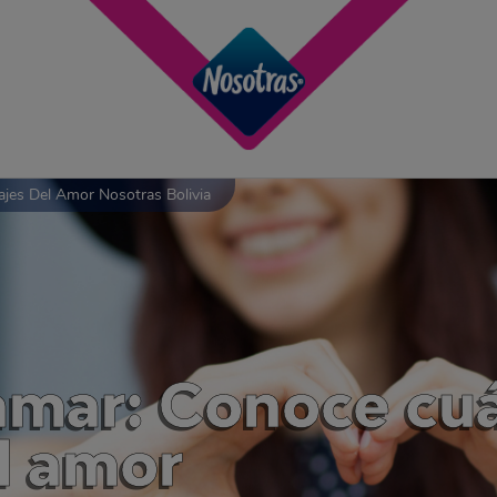
es Del Amor Nosotras Bolivia
amar: Conoce cuá
l amor