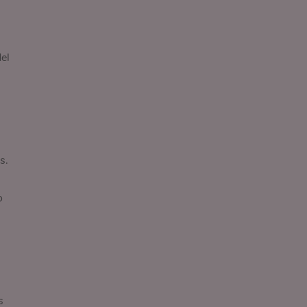
el
s.
o
s