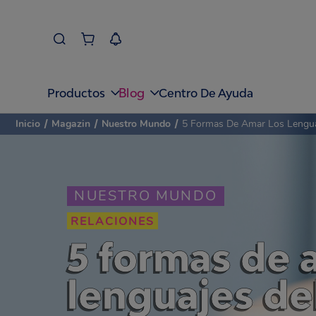
Blog
Productos
Centro De Ayuda
Inicio
/
Magazin
/
Nuestro Mundo
/
5 Formas De Amar Los Lenguaj
NUESTRO MUNDO
RELACIONES
5 formas de 
lenguajes de