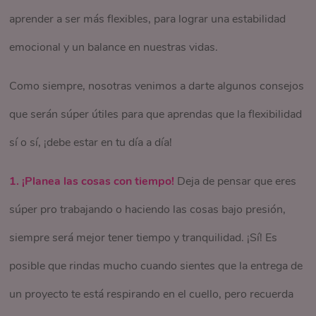
Para esto, siéntate a pensar quién es la persona adecuada
aprender a ser más flexibles, para lograr una estabilidad
mañana tienen más energía, se concentran más fácil y
a volver a ti y entender que siempre siempre debes flexible!
Esta es una súper forma de organizar tu día y mejorar tu
para cada tarea y empieza a pedir ayuda, vas a ver cómo la
emocional y un balance en nuestras vidas.
logran terminar muchos de sus pendientes, pero a otras les
rendimiento, además si por x razón necesitas enfocarte
calma entra a tu vida y logras encontrar salida a todo esa
Si algo no se da en el momento que quieres que se dé, es
va mejor en la tarde/noche, porque no tienen tantas
Como siempre, nosotras venimos a darte algunos consejos
más tiempo en una tarea, podrás aplicar la flexibilidad y
montaña de tareas.
porque todavía no estás lista para eso, y necesitas un poco
distracciones.
que serán súper útiles para que aprendas que la flexibilidad
aplazar la que no tiene que estar para ya.
más de preparación, así que deja que las cosas fluyan,
sí o sí, ¡debe estar en tu día a día!
Esto es precisamente lo que tú debes hacer, identificar tus
regálate un momento para ti y ¡sé flexible!
momentos de alta productividad, para que esto te sirva para
1.
¡Planea las cosas con tiempo!
Deja de pensar que eres
organizar las tareas que de pronto requieren un poco más
súper pro trabajando o haciendo las cosas bajo presión,
de concentración, y así poder ser más flexible a la hora de
siempre será mejor tener tiempo y tranquilidad. ¡Sí! Es
organizar tus semanas o tus días.
posible que rindas mucho cuando sientes que la entrega de
un proyecto te está respirando en el cuello, pero recuerda