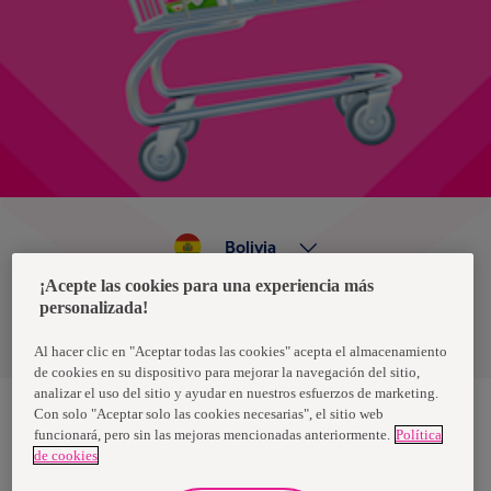
Bolivia
¡Acepte las cookies para una experiencia más
personalizada!
Política de privacidad de datos
Términos y condiciones
Al hacer clic en "Aceptar todas las cookies" acepta el almacenamiento
de cookies en su dispositivo para mejorar la navegación del sitio,
analizar el uso del sitio y ayudar en nuestros esfuerzos de marketing.
Con solo "Aceptar solo las cookies necesarias", el sitio web
funcionará, pero sin las mejoras mencionadas anteriormente.
Política
Nosotras, una marca de Essity - una compañía global líder en
de cookies
higiene y salud. Cada día, mil millones de personas, en todo el
mundo, utilizan nuestros productos, servicios y soluciones. Nuestro