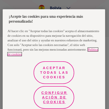
Bolivia
¡Acepte las cookies para una experiencia más
personalizada!
Política de privacidad de datos
Términos y condiciones
Al hacer clic en "Aceptar todas las cookies" acepta el almacenamiento
de cookies en su dispositivo para mejorar la navegación del sitio,
analizar el uso del sitio y ayudar en nuestros esfuerzos de marketing.
Con solo "Aceptar solo las cookies necesarias", el sitio web
funcionará, pero sin las mejoras mencionadas anteriormente.
Política
Nosotras, una marca de Essity - una compañía global líder en
de cookies
higiene y salud. Cada día, mil millones de personas, en todo el
mundo, utilizan nuestros productos, servicios y soluciones. Nuestro
propósito es romper barreras por el bienestar en beneficio de
consumidores, pacientes, cuidadores, clientes y la sociedad en
ACEPTAR
general. Vendemos en aproximadamente 150 países bajo las
TODAS LAS
principales marcas globales TENA y Tork, así como otras marcas
como Actimove, Cutimed, JOBST, Knix, Leukoplast, Libero, Libresse,
COOKIES
Lotus, Modibodi, Nosotras, Saba, Tempo, TOM Organic y Zewa. En
2024, Essity tuvo ventas de aproximadamente 13 mil millones de
euros y empleó a 36,000 personas. La sede de la compañía está
ubicada en Estocolmo, Suecia, y Essity cotiza en Nasdaq Estocolmo.
CONFIGUR
Más información en
www.essity.com
.
ACIÓN DE
COOKIES