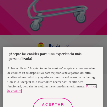
Bolivia
¡Acepte las cookies para una experiencia más
personalizada!
Política de privacidad de datos
Términos y condiciones
Al hacer clic en "Aceptar todas las cookies" acepta el almacenamiento
de cookies en su dispositivo para mejorar la navegación del sitio,
analizar el uso del sitio y ayudar en nuestros esfuerzos de marketing.
Con solo "Aceptar solo las cookies necesarias", el sitio web
funcionará, pero sin las mejoras mencionadas anteriormente.
Política
Nosotras, una marca de Essity - una compañía global líder en
de cookies
higiene y salud. Cada día, mil millones de personas, en todo el
mundo, utilizan nuestros productos, servicios y soluciones. Nuestro
propósito es romper barreras por el bienestar en beneficio de
consumidores, pacientes, cuidadores, clientes y la sociedad en
ACEPTAR
general. Vendemos en aproximadamente 150 países bajo las