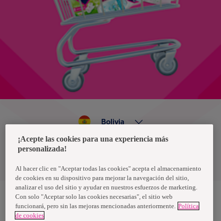
Bolivia
¡Acepte las cookies para una experiencia más
personalizada!
Política de privacidad de datos
Términos y condiciones
Al hacer clic en "Aceptar todas las cookies" acepta el almacenamiento
de cookies en su dispositivo para mejorar la navegación del sitio,
analizar el uso del sitio y ayudar en nuestros esfuerzos de marketing.
Con solo "Aceptar solo las cookies necesarias", el sitio web
funcionará, pero sin las mejoras mencionadas anteriormente.
Política
Nosotras, una marca de Essity - una compañía global líder en
de cookies
higiene y salud. Cada día, mil millones de personas, en todo el