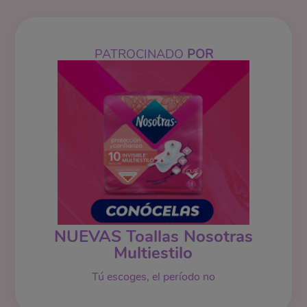
PATROCINADO
POR
NUEVAS Toallas Nosotras
Multiestilo
Tú escoges, el período no