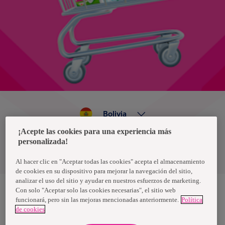
Bolivia
¡Acepte las cookies para una experiencia más
personalizada!
Política de privacidad de datos
Términos y condiciones
Al hacer clic en "Aceptar todas las cookies" acepta el almacenamiento
de cookies en su dispositivo para mejorar la navegación del sitio,
analizar el uso del sitio y ayudar en nuestros esfuerzos de marketing.
Con solo "Aceptar solo las cookies necesarias", el sitio web
funcionará, pero sin las mejoras mencionadas anteriormente.
Política
Nosotras, una marca de Essity - una compañía global líder en
de cookies
higiene y salud. Cada día, mil millones de personas, en todo el
mundo, utilizan nuestros productos, servicios y soluciones. Nuestro