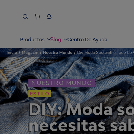
Blog
Productos
Centro De Ayuda
Inicio
/
Magazin
/
Nuestro Mundo
/
Diy Moda Sostenible Todo Lo 
NUESTRO MUNDO
ESTILO
DIY: Moda so
necesitas sa