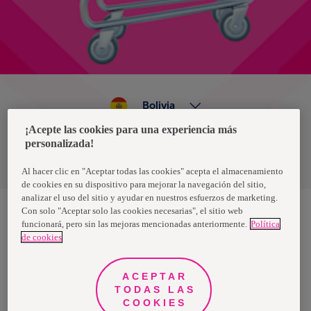
Bolivia
¡Acepte las cookies para una experiencia más
personalizada!
Política de privacidad de datos
Términos y condiciones
Al hacer clic en "Aceptar todas las cookies" acepta el almacenamiento
de cookies en su dispositivo para mejorar la navegación del sitio,
analizar el uso del sitio y ayudar en nuestros esfuerzos de marketing.
Con solo "Aceptar solo las cookies necesarias", el sitio web
funcionará, pero sin las mejoras mencionadas anteriormente.
Política
Nosotras, una marca de Essity - una compañía global líder en
de cookies
higiene y salud. Cada día, mil millones de personas, en todo el
mundo, utilizan nuestros productos, servicios y soluciones. Nuestro
propósito es romper barreras por el bienestar en beneficio de
consumidores, pacientes, cuidadores, clientes y la sociedad en
ACEPTAR
general. Vendemos en aproximadamente 150 países bajo las
TODAS LAS
principales marcas globales TENA y Tork, así como otras marcas
como Actimove, Cutimed, JOBST, Knix, Leukoplast, Libero, Libresse,
COOKIES
Lotus, Modibodi, Nosotras, Saba, Tempo, TOM Organic y Zewa. En