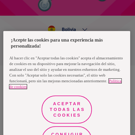
Bolivia
¡Acepte las cookies para una experiencia más
personalizada!
Política de privacidad de datos
Términos y condiciones
Al hacer clic en "Aceptar todas las cookies" acepta el almacenamiento
de cookies en su dispositivo para mejorar la navegación del sitio,
analizar el uso del sitio y ayudar en nuestros esfuerzos de marketing.
Con solo "Aceptar solo las cookies necesarias", el sitio web
funcionará, pero sin las mejoras mencionadas anteriormente.
Política
Nosotras, una marca de Essity - una compañía global líder en
de cookies
higiene y salud. Cada día, mil millones de personas, en todo el
mundo, utilizan nuestros productos, servicios y soluciones. Nuestro
propósito es romper barreras por el bienestar en beneficio de
consumidores, pacientes, cuidadores, clientes y la sociedad en
ACEPTAR
general. Vendemos en aproximadamente 150 países bajo las
TODAS LAS
principales marcas globales TENA y Tork, así como otras marcas
como Actimove, Cutimed, JOBST, Knix, Leukoplast, Libero, Libresse,
COOKIES
Lotus, Modibodi, Nosotras, Saba, Tempo, TOM Organic y Zewa. En
2024, Essity tuvo ventas de aproximadamente 13 mil millones de
euros y empleó a 36,000 personas. La sede de la compañía está
ubicada en Estocolmo, Suecia, y Essity cotiza en Nasdaq Estocolmo.
CONFIGUR