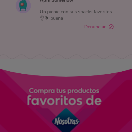
April Somehow
Un picnic con sus snacks favoritos
👌🌟 buena
Denunciar