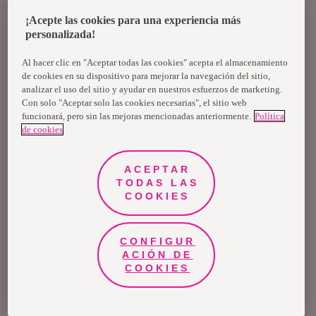
¡Acepte las cookies para una experiencia más
personalizada!
Al hacer clic en "Aceptar todas las cookies" acepta el almacenamiento
de cookies en su dispositivo para mejorar la navegación del sitio,
analizar el uso del sitio y ayudar en nuestros esfuerzos de marketing.
Con solo "Aceptar solo las cookies necesarias", el sitio web
funcionará, pero sin las mejoras mencionadas anteriormente.
Política
de cookies
ACEPTAR
TODAS LAS
Seamos nosotros los que proponemos las
COOKIES
conversaciones difíciles, los que nos hacemos cargo
de que nuestro hijo nunca sea el difusor de los
CONFIGUR
ACIÓN DE
mensajes de odio y de que, en caso de que tenga una
COOKIES
de esas características, como pertenecer a la