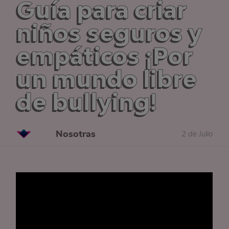
Guía para criar
niños seguros y
empáticos ¡Por
un mundo libre
de bullying!
Nosotras
2 de Julio