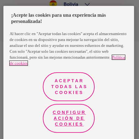
Bolivia
¡Acepte las cookies para una experiencia más
personalizada!
Política de privacidad de datos
Términos y condiciones
Al hacer clic en "Aceptar todas las cookies" acepta el almacenamiento
de cookies en su dispositivo para mejorar la navegación del sitio,
analizar el uso del sitio y ayudar en nuestros esfuerzos de marketing.
Con solo "Aceptar solo las cookies necesarias", el sitio web
funcionará, pero sin las mejoras mencionadas anteriormente.
Política
Nosotras, una marca de Essity - una compañía global líder en
de cookies
higiene y salud. Cada día, mil millones de personas, en todo el
mundo, utilizan nuestros productos, servicios y soluciones. Nuestro
propósito es romper barreras por el bienestar en beneficio de
consumidores, pacientes, cuidadores, clientes y la sociedad en
ACEPTAR
general. Vendemos en aproximadamente 150 países bajo las
TODAS LAS
principales marcas globales TENA y Tork, así como otras marcas
como Actimove, Cutimed, JOBST, Knix, Leukoplast, Libero, Libresse,
COOKIES
Lotus, Modibodi, Nosotras, Saba, Tempo, TOM Organic y Zewa. En
2024, Essity tuvo ventas de aproximadamente 13 mil millones de
euros y empleó a 36,000 personas. La sede de la compañía está
ubicada en Estocolmo, Suecia, y Essity cotiza en Nasdaq Estocolmo.
CONFIGUR
Más información en
www.essity.com
.
ACIÓN DE
COOKIES