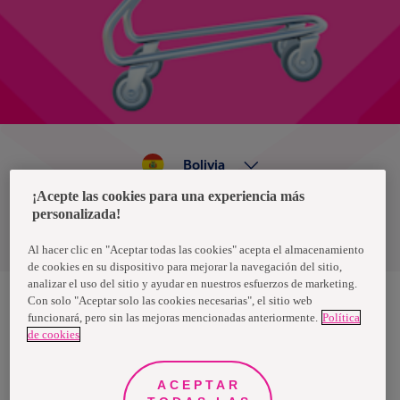
Bolivia
¡Acepte las cookies para una experiencia más
personalizada!
Política de privacidad de datos
Términos y condiciones
Al hacer clic en "Aceptar todas las cookies" acepta el almacenamiento
de cookies en su dispositivo para mejorar la navegación del sitio,
analizar el uso del sitio y ayudar en nuestros esfuerzos de marketing.
Con solo "Aceptar solo las cookies necesarias", el sitio web
funcionará, pero sin las mejoras mencionadas anteriormente.
Política
Nosotras, una marca de Essity - una compañía global líder en
de cookies
higiene y salud. Cada día, mil millones de personas, en todo el
mundo, utilizan nuestros productos, servicios y soluciones. Nuestro
propósito es romper barreras por el bienestar en beneficio de
consumidores, pacientes, cuidadores, clientes y la sociedad en
ACEPTAR
general. Vendemos en aproximadamente 150 países bajo las