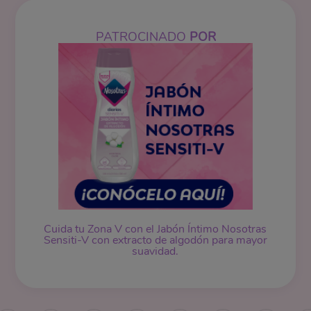
PATROCINADO
POR
Cuida tu Zona V con el Jabón Íntimo Nosotras
Sensiti-V con extracto de algodón para mayor
suavidad.