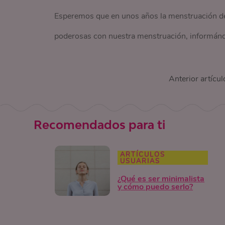
Esperemos que en unos años la menstruación de
poderosas con nuestra menstruación, informán
Anterior artícul
Recomendados para ti
ARTÍCULOS
USUARIAS
¿Qué es ser minimalista
y cómo puedo serlo?