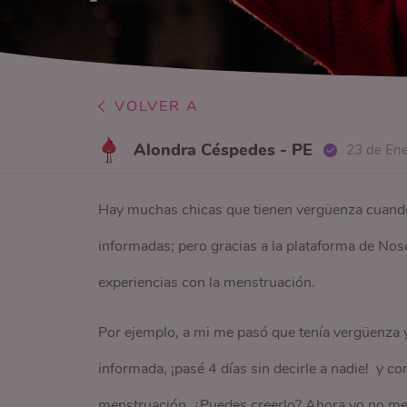
VOLVER A
Alondra Céspedes - PE
23 de En
Hay muchas chicas que tienen vergüenza cuando 
informadas; pero gracias a la plataforma de N
experiencias con la menstruación.
Por ejemplo, a mi me pasó que tenía vergüenza 
informada, ¡pasé 4 días sin decirle a nadie! y 
menstruación. ¿Puedes creerlo? Ahora yo no me l