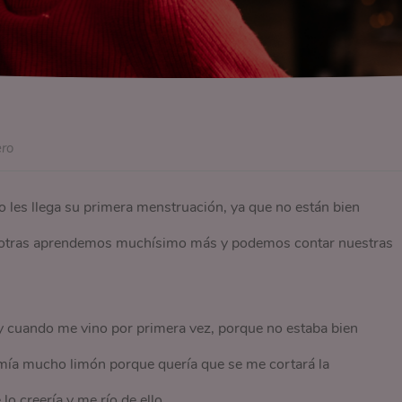
ero
les llega su primera menstruación, ya que no están bien
osotras aprendemos muchísimo más y podemos contar nuestras
y cuando me vino por primera vez, porque no estaba bien
comía mucho limón porque quería que se me cortará la
o creería y me río de ello.