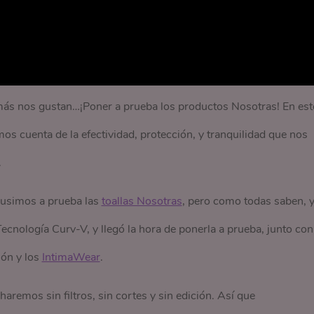
más nos gustan…¡Poner a prueba los productos Nosotras! En est
mos cuenta de la efectividad, protección, y tranquilidad que nos
.
pusimos a prueba las
toallas Nosotras
, pero como todas saben, 
cnología Curv-V, y llegó la hora de ponerla a prueba, junto con
ión y los
IntimaWear
.
aremos sin filtros, sin cortes y sin edición. Así que