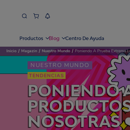
Blog
Productos
Centro De Ayuda
Inicio
/
Magazin
/
Nuestro Mundo
/
Poniendo A Prueba Extrema Lo
NUESTRO MUNDO
TENDENCIAS
PONIENDO A
PRODUCTOS 
NOSOTRAS ❤