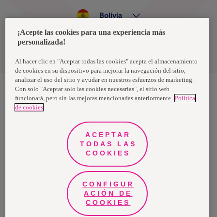
Bolivia
¡Acepte las cookies para una experiencia más
personalizada!
Política de privacidad de datos
Términos y condiciones
Al hacer clic en "Aceptar todas las cookies" acepta el almacenamiento
de cookies en su dispositivo para mejorar la navegación del sitio,
analizar el uso del sitio y ayudar en nuestros esfuerzos de marketing.
Con solo "Aceptar solo las cookies necesarias", el sitio web
funcionará, pero sin las mejoras mencionadas anteriormente.
Política
Nosotras, una marca de Essity - una compañía global líder en
de cookies
higiene y salud. Cada día, mil millones de personas, en todo el
mundo, utilizan nuestros productos, servicios y soluciones. Nuestro
propósito es romper barreras por el bienestar en beneficio de
consumidores, pacientes, cuidadores, clientes y la sociedad en
ACEPTAR
general. Vendemos en aproximadamente 150 países bajo las
TODAS LAS
principales marcas globales TENA y Tork, así como otras marcas
como Actimove, Cutimed, JOBST, Knix, Leukoplast, Libero, Libresse,
COOKIES
Lotus, Modibodi, Nosotras, Saba, Tempo, TOM Organic y Zewa. En
2024, Essity tuvo ventas de aproximadamente 13 mil millones de
euros y empleó a 36,000 personas. La sede de la compañía está
ubicada en Estocolmo, Suecia, y Essity cotiza en Nasdaq Estocolmo.
CONFIGUR
Más información en
www.essity.com
.
ACIÓN DE
COOKIES