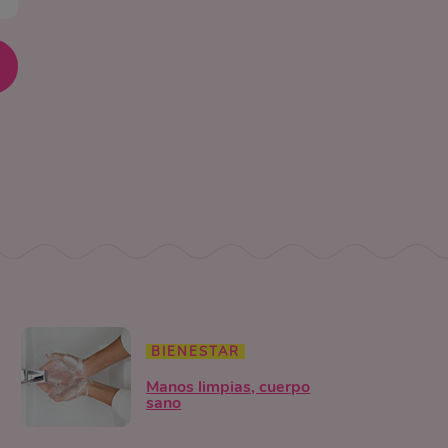
BIENESTAR
Manos limpias, cuerpo
sano