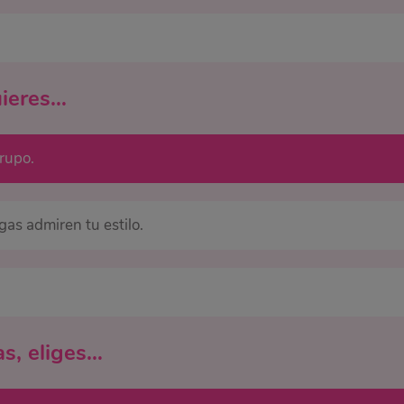
uieres…
rupo.
gas admiren tu estilo.
as, eliges…