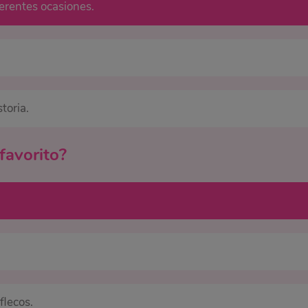
erentes ocasiones.
toria.
favorito?
flecos.