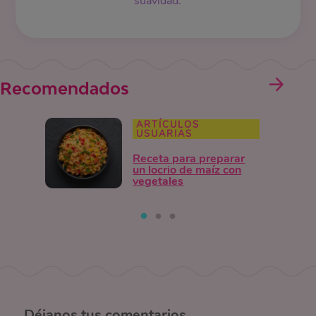
suavidad.
Recomendados
ARTÍCULOS
USUARIAS
Receta para preparar
un locrio de maíz con
vegetales
Déjanos
tus comentarios