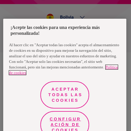
Bolivia
¡Acepte las cookies para una experiencia más
personalizada!
Política de privacidad de datos
Términos y condiciones
Al hacer clic en "Aceptar todas las cookies" acepta el almacenamiento
de cookies en su dispositivo para mejorar la navegación del sitio,
analizar el uso del sitio y ayudar en nuestros esfuerzos de marketing.
Con solo "Aceptar solo las cookies necesarias", el sitio web
funcionará, pero sin las mejoras mencionadas anteriormente.
Política
Nosotras, una marca de Essity - una compañía global líder en
de cookies
higiene y salud. Cada día, mil millones de personas, en todo el
mundo, utilizan nuestros productos, servicios y soluciones. Nuestro
propósito es romper barreras por el bienestar en beneficio de
consumidores, pacientes, cuidadores, clientes y la sociedad en
ACEPTAR
general. Vendemos en aproximadamente 150 países bajo las
TODAS LAS
principales marcas globales TENA y Tork, así como otras marcas
como Actimove, Cutimed, JOBST, Knix, Leukoplast, Libero, Libresse,
COOKIES
Lotus, Modibodi, Nosotras, Saba, Tempo, TOM Organic y Zewa. En
2024, Essity tuvo ventas de aproximadamente 13 mil millones de
euros y empleó a 36,000 personas. La sede de la compañía está
ubicada en Estocolmo, Suecia, y Essity cotiza en Nasdaq Estocolmo.
CONFIGUR
Más información en
www.essity.com
.
ACIÓN DE
COOKIES