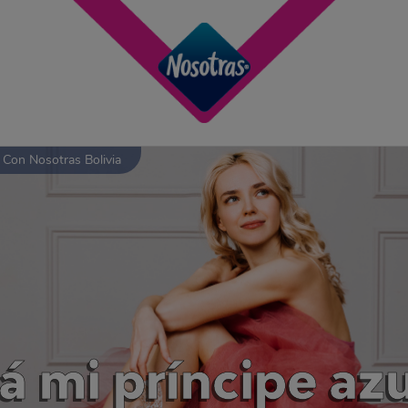
 Con Nosotras Bolivia
á mi príncipe azu