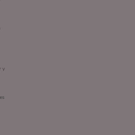
e
r y
nes
;