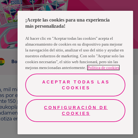
¡Acepte las cookies para una experiencia
más personalizada!
Al hacer clic en "Aceptar todas las cookies" acepta el
almacenamiento de cookies en su dispositivo para mejorar
la navegación del sitio, analizar el uso del sitio y ayudar en
nuestros esfuerzos de marketing. Con solo "Aceptar solo las
Bolivia
cookies necesarias", el sitio web funcionará, pero sin las
mejoras mencionadas anteriormente.
Política de cookies
ACEPTAR TODAS LAS
COOKIES
a, mil millones de personas, en todo el mundo,
ras por el bienestar en beneficio de consumidores,
e 150 países bajo las principales marcas
ukoplast, Libero, Libresse, Lotus, Modibodi,
CONFIGURACIÓN DE
adamente 13 mil millones de euros y empleó a
COOKIES
 cotiza en Nasdaq Estocolmo. Más información en