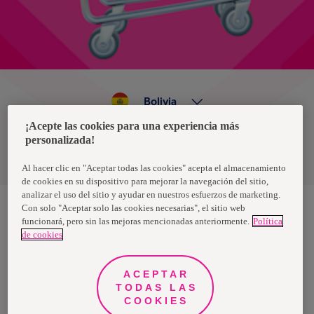
Bolivia
¡Acepte las cookies para una experiencia más
personalizada!
Política de privacidad de datos
Términos y condiciones
Al hacer clic en "Aceptar todas las cookies" acepta el almacenamiento
de cookies en su dispositivo para mejorar la navegación del sitio,
analizar el uso del sitio y ayudar en nuestros esfuerzos de marketing.
Con solo "Aceptar solo las cookies necesarias", el sitio web
funcionará, pero sin las mejoras mencionadas anteriormente.
Política
Nosotras, una marca de Essity - una compañía global líder en
de cookies
higiene y salud. Cada día, mil millones de personas, en todo el
mundo, utilizan nuestros productos, servicios y soluciones. Nuestro
propósito es romper barreras por el bienestar en beneficio de
consumidores, pacientes, cuidadores, clientes y la sociedad en
ACEPTAR
general. Vendemos en aproximadamente 150 países bajo las
TODAS LAS
principales marcas globales TENA y Tork, así como otras marcas
como Actimove, Cutimed, JOBST, Knix, Leukoplast, Libero, Libresse,
COOKIES
Lotus, Modibodi, Nosotras, Saba, Tempo, TOM Organic y Zewa. En