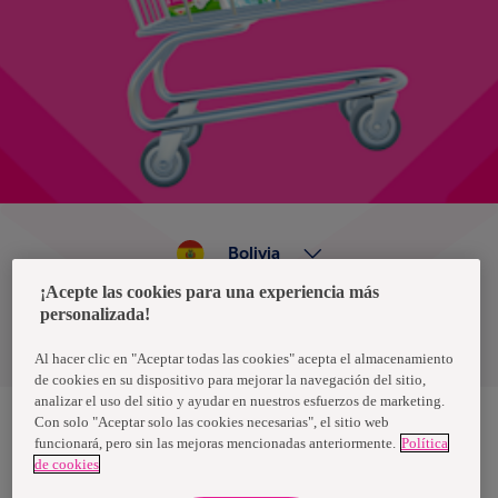
Bolivia
¡Acepte las cookies para una experiencia más
personalizada!
Política de privacidad de datos
Términos y condiciones
Al hacer clic en "Aceptar todas las cookies" acepta el almacenamiento
de cookies en su dispositivo para mejorar la navegación del sitio,
analizar el uso del sitio y ayudar en nuestros esfuerzos de marketing.
Con solo "Aceptar solo las cookies necesarias", el sitio web
funcionará, pero sin las mejoras mencionadas anteriormente.
Política
Nosotras, una marca de Essity - una compañía global líder en
de cookies
higiene y salud. Cada día, mil millones de personas, en todo el
mundo, utilizan nuestros productos, servicios y soluciones. Nuestro