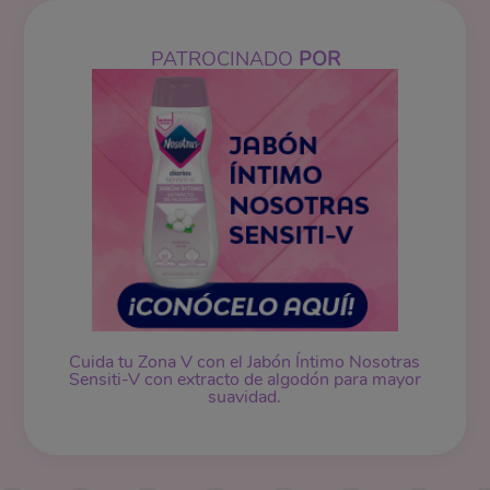
PATROCINADO
POR
Cuida tu Zona V con el Jabón Íntimo Nosotras
Sensiti-V con extracto de algodón para mayor
suavidad.