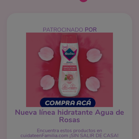
PATROCINADO
POR
Nueva línea hidratante Agua de
Rosas
Encuentra estos productos en
cuidateenFamilia.com ¡SIN SALIR DE CASA!