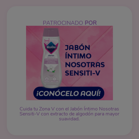
PATROCINADO
POR
Cuida tu Zona V con el Jabón Íntimo Nosotras
Sensiti-V con extracto de algodón para mayor
suavidad.