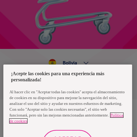
Bolivia
¡Acepte las cookies para una experiencia más
personalizada!
Política de privacidad de datos
Términos y condiciones
Al hacer clic en "Aceptar todas las cookies" acepta el almacenamiento
de cookies en su dispositivo para mejorar la navegación del sitio,
analizar el uso del sitio y ayudar en nuestros esfuerzos de marketing.
Con solo "Aceptar solo las cookies necesarias", el sitio web
funcionará, pero sin las mejoras mencionadas anteriormente.
Política
Nosotras, una marca de Essity - una compañía global líder en
de cookies
higiene y salud. Cada día, mil millones de personas, en todo el
mundo, utilizan nuestros productos, servicios y soluciones. Nuestro
propósito es romper barreras por el bienestar en beneficio de
consumidores, pacientes, cuidadores, clientes y la sociedad en