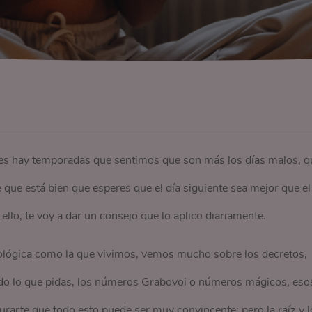
es hay temporadas que sentimos que son más los días malos, q
e que está bien que esperes que el día siguiente sea mejor que el
a ello, te voy a dar un consejo que lo aplico diariamente.
ológica como la que vivimos, vemos mucho sobre los decretos,
odo lo que pidas, los números Grabovoi o números mágicos, eso
rarte que todo esto puede ser muy convincente; pero la raíz y l