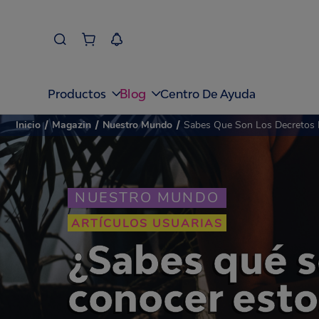
Blog
Productos
Centro De Ayuda
Inicio
/
Magazin
/
Nuestro Mundo
/
Sabes Que Son Los Decretos 
NUESTRO MUNDO
ARTÍCULOS USUARIAS
¿Sabes qué s
conocer esto