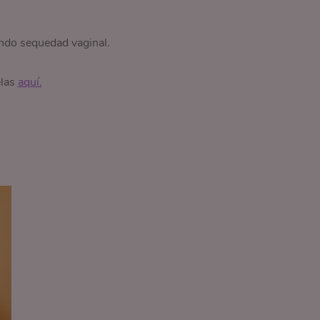
ando sequedad vaginal.
elas
aquí.