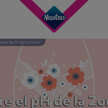
ciones Del Ph De La Zona V
e el pH de la Zo