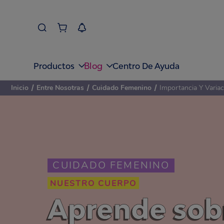
Blog
Productos
Centro De Ayuda
Inicio
/
Entre Nosotras
/
Cuidado Femenino
/
Importancia Y Varia
CUIDADO FEMENINO
NUESTRO CUERPO
Aprende sobr