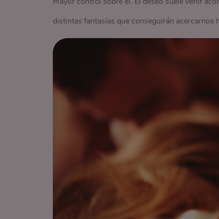
mayor control sobre él. El deseo suele venir a
distintas fantasías que conseguirán acercarnos 