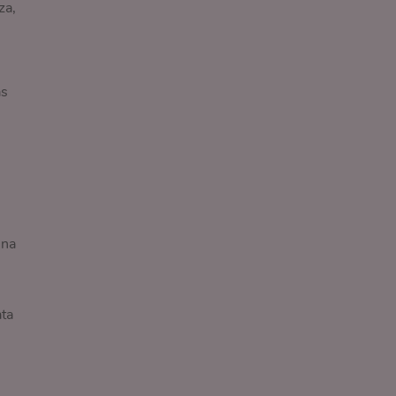
za,
as
una
ata