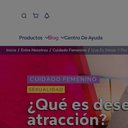
Blog
Productos
Centro De Ayuda
Inicio
/
Entre Nosotras
/
Cuidado Femenino
/
Que Es Deseo Y Por 
CUIDADO FEMENINO
SEXUALIDAD
¿Qué es dese
atracción?