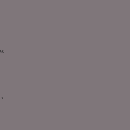
l
as
os